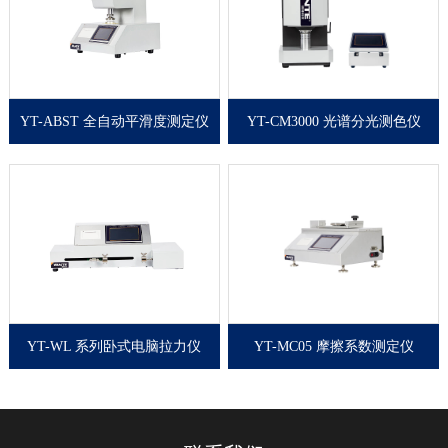
YT-ABST 全自动平滑度测定仪
YT-CM3000 光谱分光测色仪
全自动平滑度测定仪是根
光谱分光测色仪是测定固
据别克Bekk式平滑仪工作
体的白度、颜色、色差的
原理研发的一款智能型纸
精密仪器，广泛应用于造
与纸板平滑度性能检测仪
纸、印刷、纺织印染、陶
器。是造纸、包装、印
瓷、建材、化工、粮食、
刷、商检、科研等部门的
制盐等行业和其他需要测
理想检测设备。
定固体颜色和白度的生产
和商检部门。
YT-WL 系列卧式电脑拉力仪
YT-MC05 摩擦系数测定仪
本仪器按最国家标准规定
摩擦系数测定仪用于测量
研制，主要应用于造纸、
塑料薄膜和薄片的静摩擦
塑料薄膜、化纤纤维、铝
系数和动摩擦系数，可直
箔生产等行业和其他需要
观了解薄膜的爽滑性、开