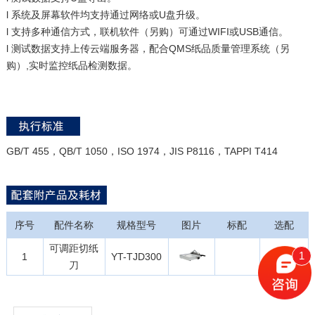
l 系统及屏幕软件均支持通过网络或U盘升级。
l 支持多种通信方式，联机软件（另购）可通过WIFI或USB通信。
l 测试数据支持上传云端服务器，配合QMS纸品质量管理系统（另
购）,实时监控纸品检测数据。
GB/T 455，QB/T 1050，ISO 1974，JIS P8116，TAPPI T414
序号
配件名称
规格型号
图片
标配
选配
可调距切纸
1
1
YT-TJD300
√
刀