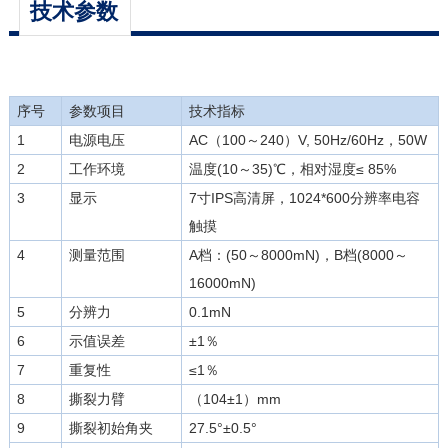
技术参数
序号
参数项目
技术指标
1
电源电压
AC（100～240）V, 50Hz/60Hz，50W
2
工作环境
温度(10～35)℃，相对湿度≤ 85%
3
显示
7寸IPS高清屏，1024*600分辨率电容
触摸
4
测量范围
A档：(50～8000mN)，B档(8000～
16000mN)
5
分辨力
0.1mN
6
示值误差
±1％
7
重复性
≤1％
8
撕裂力臂
（104±1）mm
9
撕裂初始角夹
27.5°±0.5°