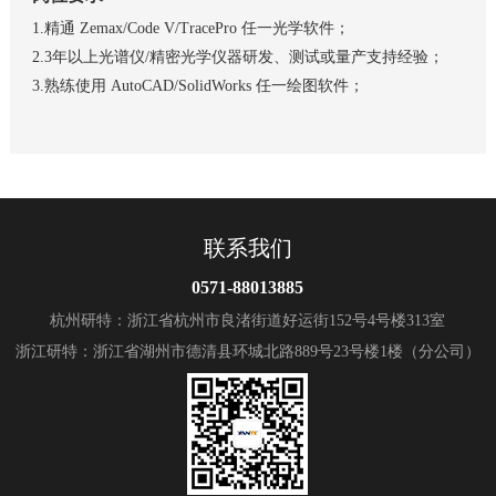
1.精通 Zemax/Code V/TracePro 任一光学软件；
2.3年以上光谱仪/精密光学仪器研发、测试或量产支持经验；
3.熟练使用 AutoCAD/SolidWorks 任一绘图软件；
联系我们
0571-88013885
杭州研特：浙江省杭州市良渚街道好运街152号4号楼313室
浙江研特：浙江省湖州市德清县环城北路889号23号楼1楼（分公司）