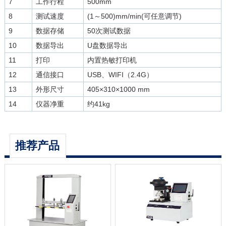
7
工作行程
500mm
8
测试速度
(1～500)mm/min(可任意调节)
9
数据存储
50次测试数据
10
数据导出
U盘数据导出
11
打印
内置热敏打印机
12
通信接口
USB、WIFI（2.4G）
13
外形尺寸
405×310×1000 mm
14
仪器净重
约41kg
推荐产品