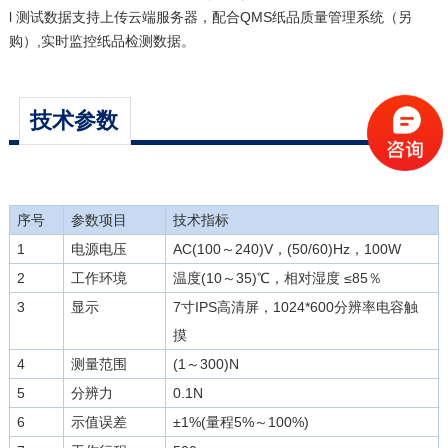
l 测试数据支持上传云端服务器，配合QMS纸品质量管理系统（另
购）,实时监控纸品检测数据。
技术参数
序号
参数项目
技术指标
1
电源电压
AC(100～240)V，(50/60)Hz，100W
2
工作环境
温度(10～35)℃，相对湿度 ≤85％
3
显示
7寸IPS高清屏，1024*600分辨率电容触
摸
4
测量范围
(1～300)N
5
分辨力
0.1N
6
示值误差
±1%(量程5%～100%)