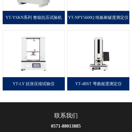
YT-YSKN系列 整箱抗压试验机
YT-NPY5600Q 纸板耐破度测定仪
整箱抗压试验机是一款专
纸板耐破度测定仪是根据
业用于测试纸箱抗压性能
国际通用型缪纶（Mullen）
的试验机，适用于瓦楞纸
式原理制造，是检测纸板
箱、蜂窝板箱等包装箱的
耐破强度的基本仪器；操
抗压试验。并适用于塑料
作简单、性能可靠、技术
桶（食用油、矿泉水）、
先进；是科研单位、造纸
纸桶、纸盒、纸罐、集装
厂家、包装行业、质检部
容器桶（IBC桶）等容器的
门不可缺少的理想设备。
抗压试验。
YT-LY 抗张压缩试验仪
YT-4BST 弯曲挺度测定仪
抗张压缩试验仪用来测量
四点加荷法设计开发的一
电池隔板拉力、压缩性
款瓦楞纸板弯曲挺度检测
能、弹性形变。
仪器，适合各种瓦楞纸板
和硬纸板。较高的弯曲挺
联系我们
度使纸板具有一定的刚度
和强度，提高了纸箱抗凸
0571-88013885
出的能力，以提升内容物