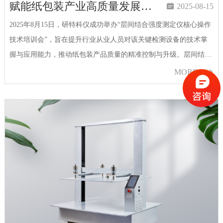
赋能纸包装产业高质量发展丨研特科仪开展层间结合强度测定仪专项培训

2025-08-15
2025年8月15日，研特科仪成功举办“层间结合强度测定仪核心操作
技术培训会”，旨在提升行业从业人员对该关键检测设备的技术掌
握与应用能力，推动纸包装产品质量的精准控制与升级。层间结合
强度作为衡量纸板抵抗层间分离的核心指标，其数值高低直接决定
MORE

了多层纸张和硬纸板…