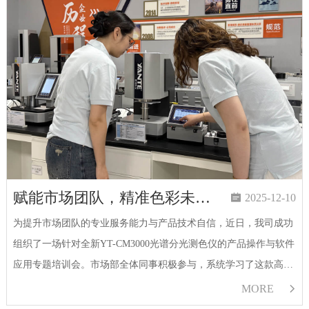
赋能市场团队，精准色彩未来 - 研特科仪举办光谱分光测色仪专题培训会

2025-12-10
为提升市场团队的专业服务能力与产品技术自信，近日，我司成功
组织了一场针对全新YT-CM3000光谱分光测色仪的产品操作与软件
应用专题培训会。市场部全体同事积极参与，系统学习了这款高性
能仪器的操作技巧及其联机软件的应用，为今后更好地服务于广大
MORE

客户、提供精准高效的…